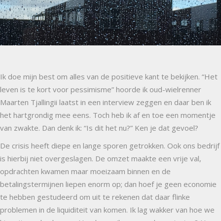
Ik doe mijn best om alles van de positieve kant te bekijken. “Het
leven is te kort voor pessimisme” hoorde ik oud-wielrenner
Maarten Tjallingii laatst in een interview zeggen en daar ben ik
het hartgrondig mee eens. Toch heb ik af en toe een momentje
van zwakte. Dan denk ik: “Is dit het nu?” Ken je dat gevoel?
De crisis heeft diepe en lange sporen getrokken. Ook ons bedrijf
is hierbij niet overgeslagen. De omzet maakte een vrije val,
opdrachten kwamen maar moeizaam binnen en de
betalingstermijnen liepen enorm op; dan hoef je geen economie
te hebben gestudeerd om uit te rekenen dat daar flinke
problemen in de liquiditeit van komen. Ik lag wakker van hoe we