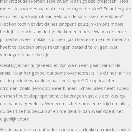
hier uit zouden komen. Hoe kwam ik aan goede projecten? Hoe
moest ik in vredesnaam al die rekeningen betalen? En het ergste
van alles: hoe kwam ik aan geld om de salarissen te voldoen?
Het kon toch niet dat dit het eindpunt zou zijn van ons mooie
bedrijf... Ik dacht aan de tijd die komen moest: Waarin de leuke
projecten weer makkelijk binnen gaan komen en je niet meer zo
hoeft te bedelen om je rekeningen betaald te krijgen. Wat
verlangde ik naar die tijd…
Gelukkig is het tij gekeerd en zijn we nu een paar jaar uit de
crisis. Maar het gevoel dat soms overheerst is: ”Is dit het nu?” Is
dit de periode waar ik zo naar verlangde? De opdrachten
stromen, zoals gehoopt, weer binnen. Echter, alles heeft spoed
en men houdt disproportionele bedragen vast als een klus op
een haar na geveld is. Wederom is het soms een strijd om alles
op de rit te houden...En af en toe denk ik dan: waar doe ik het
eigenlijk voor?
Het is natuurlijk zo dat iedere periode z’n leuke en minder leuke